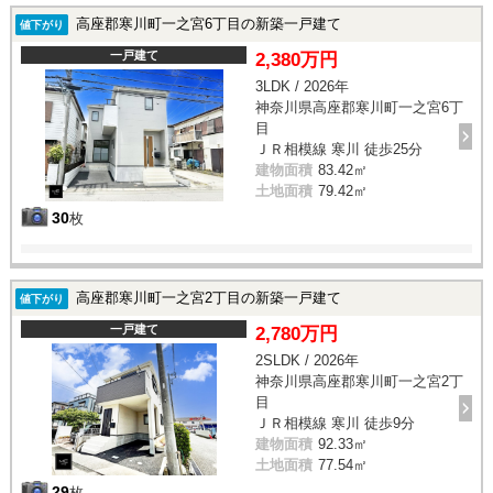
高座郡寒川町一之宮6丁目の新築一戸建て
値下がり
一戸建て
2,380万円
3LDK / 2026年
神奈川県高座郡寒川町一之宮6丁
目
ＪＲ相模線 寒川 徒歩25分
建物面積
83.42㎡
土地面積
79.42㎡
30
枚
高座郡寒川町一之宮2丁目の新築一戸建て
値下がり
一戸建て
2,780万円
2SLDK / 2026年
神奈川県高座郡寒川町一之宮2丁
目
ＪＲ相模線 寒川 徒歩9分
建物面積
92.33㎡
土地面積
77.54㎡
29
枚