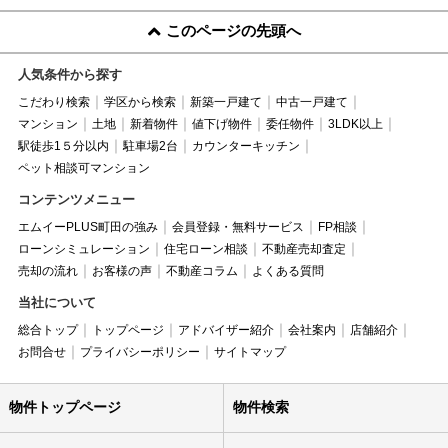
このページの先頭へ
人気条件から探す
こだわり検索
学区から検索
新築一戸建て
中古一戸建て
マンション
土地
新着物件
値下げ物件
委任物件
3LDK以上
駅徒歩1５分以内
駐車場2台
カウンターキッチン
ペット相談可マンション
コンテンツメニュー
エムイーPLUS町田の強み
会員登録・無料サービス
FP相談
ローンシミュレーション
住宅ローン相談
不動産売却査定
売却の流れ
お客様の声
不動産コラム
よくある質問
当社について
総合トップ
トップページ
アドバイザー紹介
会社案内
店舗紹介
お問合せ
プライバシーポリシー
サイトマップ
物件トップページ
物件検索