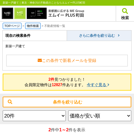
新築一戸建て｜東京・神奈川の不動産のことならエムイーPLUS町田
検索
TOPページ
>
物件検索
>
不動産情報一覧
現在の検索条件
さらに条件を絞り込む
新築一戸建て
この条件で新着メールを登録
2件
見つかりました！
会員限定物件は
12827
件あります。
今すぐ見る
条件を絞り込む
2
1～2
件中
件を表示