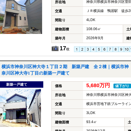
神奈川県横浜市神奈川区菅
所在地
ＪＲ横浜線 鴨居駅 徒歩2
交通
4LDK
間取り
108.06㎡
建物面積
土
2026年9月
築年月
建
17
枚
横浜市神奈川区神大寺１丁目２期 新築戸建 全２棟｜横浜市神
奈川区神大寺1丁目の新築一戸建て
新築一戸建て
5,680万円
価格
値下がり
神奈川県横浜市神奈川区神大
所在地
横浜市営地下鉄ブルーライン
交通
3LDK
間取り
93.4㎡
建物面積