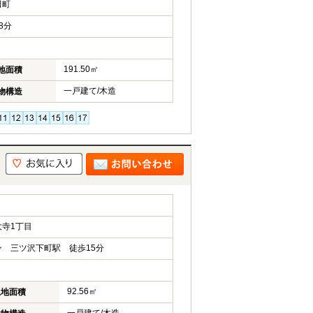
田町
8分
191.50㎡
地面積
一戸建て/木造
物構造
寺1丁目
 三ツ沢下町駅 徒歩15分
92.56㎡
土地面積