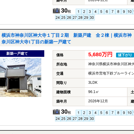
2026年12月
築年月
30
枚
横浜市神奈川区神大寺１丁目２期 新築戸建 全２棟｜横浜市神
奈川区神大寺1丁目の新築一戸建て
新築一戸建て
5,680万円
価格
値下がり
神奈川県横浜市神奈川区神大
所在地
横浜市営地下鉄ブルーライン
交通
3LDK
間取り
96.1㎡
建物面積
2026年12月
築年月
30
枚