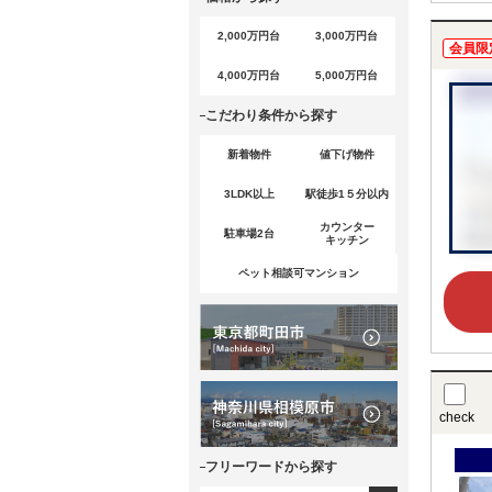
2,000万円台
3,000万円台
会員限
4,000万円台
5,000万円台
こだわり条件から探す
新着物件
値下げ物件
3LDK以上
駅徒歩1５分以内
カウンター
駐車場2台
キッチン
ペット相談可マンション
check
フリーワードから探す