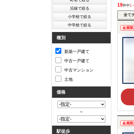
19
件中
1
会員限
種別
新築一戸建て
中古一戸建て
中古マンション
土地
価格
～
会員限
駅徒歩