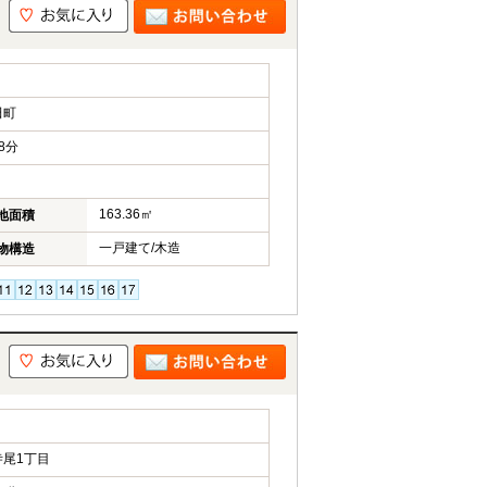
田町
8分
163.36㎡
地面積
一戸建て/木造
物構造
尾1丁目