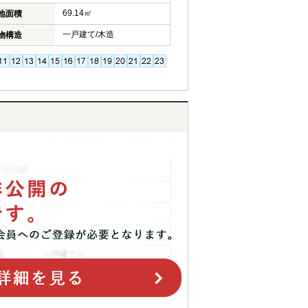
69.14㎡
地面積
一戸建て/木造
物構造