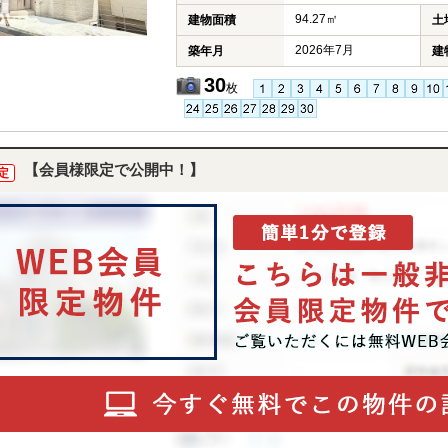
94.27㎡
建物面積
土
2026年7月
築年月
建
30
枚
【会員様限定で公開中！】
定