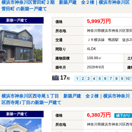
横浜市神奈川区菅田町２期 新築戸建 全２棟｜横浜市神奈川区
菅田町 の新築一戸建て
新築一戸建て
5,999万円
価格
神奈川県横浜市神奈川区菅
所在地
ＪＲ横浜線 鴨居駅 徒歩2
交通
4LDK
間取り
108.88㎡
建物面積
土
2026年9月
築年月
建
17
枚
横浜市神奈川区西寺尾１丁目 新築戸建 全２棟｜横浜市神奈川
区西寺尾1丁目の新築一戸建て
新築一戸建て
6,380万円
価格
値下がり
神奈川県横浜市神奈川区西寺
所在地