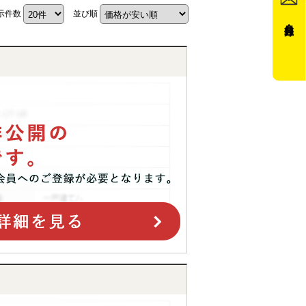
示件数
並び順
会員登録