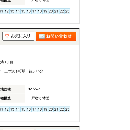
一戸建て/木造
建物構造
寺1丁目
 三ツ沢下町駅 徒歩15分
92.55㎡
土地面積
一戸建て/木造
建物構造