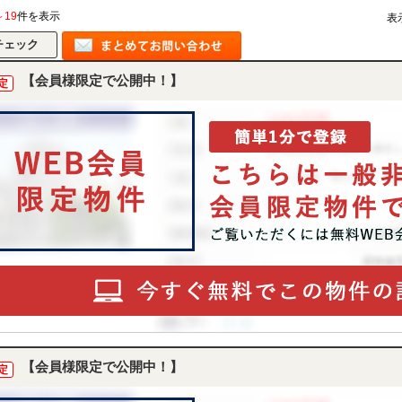
～19
件を表示
表
【会員様限定で公開中！】
定
【会員様限定で公開中！】
定