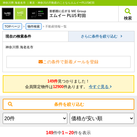
神奈川県 海老名市 ｜東京・神奈川の不動産のことならエムイーPLUS町田
検索
TOPページ
>
物件検索
>
不動産情報一覧
現在の検索条件
さらに条件を絞り込む
神奈川県 海老名市
この条件で新着メールを登録
149件
見つかりました！
会員限定物件は
12900
件あります。
今すぐ見る
条件を絞り込む
149
1～20
件中
件を表示