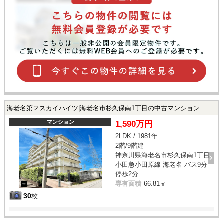
海老名第２スカイハイツ|海老名市杉久保南1丁目の中古マンション
マンション
1,590万円
2LDK / 1981年
2階/9階建
神奈川県海老名市杉久保南1丁目
小田急小田原線 海老名 バス9分
停歩2分
専有面積
66.81㎡
30
枚