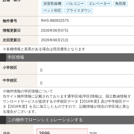
浴室乾燥機
バルコニー
エレベーター
角部屋
ペット対応
プライスダウン
RHS-980932575
物件番号
情報更新日
2026年08月07日
次回更新日
2026年08月21日
※各種情報と差異がある場合は現況優先となります
学区情報
小学校区
()
中学校区
()
※物件情報の学区情報について
当サイト物件情報に記載されております通学区域(学区)情報は、国土数値情報ダ
ウンロードサービスが提供する小学校区データ【2016年度】及び中学校区デー
タ【2016年度】を元に加工したものですので、記載情報が現在の学区域と異な
る場合がございます。
この物件でローンシミュレーションする
価格
万円