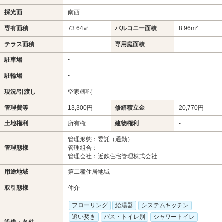
採光面
南西
専有面積
73.64㎡
バルコニー面積
8.96m²
-
-
テラス面積
専用庭面積
-
駐車場
-
駐輪場
現況/引渡し
空家/即時
管理費等
13,300円
修繕積立金
20,770円
土地権利
所有権
建物権利
-
管理形態：委託（通勤）
管理態様
管理組合：-
管理会社：近鉄住宅管理株式会社
用途地域
第二種住居地域
取引態様
仲介
フローリング
給湯器
システムキッチン
追い焚き
バス・トイレ別
シャワートイレ
設備・条件