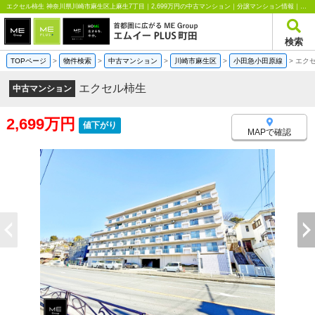
エクセル柿生 神奈川県川崎市麻生区上麻生7丁目｜2,699万円の中古マンション｜分譲マンション情報｜エムイーPLUS町田
検索
TOPページ
>
物件検索
>
中古マンション
>
川崎市麻生区
>
小田急小田原線
>
エク
エクセル柿生
中古マンション
2,699万円
値下がり
MAPで確認