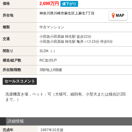
2,699万円
価格
値下がり
神奈川県川崎市麻生区上麻生7丁目
所在地
MAP
種類
中古マンション
小田急小田原線 柿生駅 徒歩22分
交通
小田急小田原線 柿生駅 亀井 バス15分 停歩5分
間取り
3LDK（-）
構造/総戸数
RC造/35戸
所在階/階数
3階/地上6階建
セールスコメント
洗濯機置き場，ペット：可（犬猫可。細則有。小型犬または猫合計2匹
まで。）
詳細情報
完成年
1987年10月築