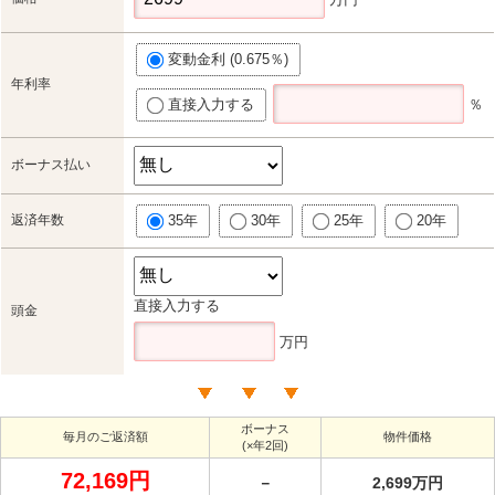
変動金利 (0.675％)
年利率
直接入力する
％
ボーナス払い
返済年数
35年
30年
25年
20年
直接入力する
頭金
万円
ボーナス
毎月のご返済額
物件価格
(×年2回)
72,169円
－
2,699万円