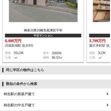
神奈川県川崎市高津区千年
中古マンション
6,490万円
3,799万円
武蔵新城駅 徒歩9分
藤沢本町駅 徒
3SLDK
3LDK
間取
築年
2000年
間取
土地
-㎡
建物
86.53㎡
土地
-㎡
同じ学区の物件はこちら
類似の条件から検索
柿生駅の新築戸建て
柿生駅の中古戸建て