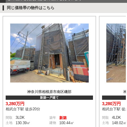
同じ価格帯の物件はこちら
神奈川県相模原市南区磯部
新築一戸建て
3,280万円
3,280万円
相武台下駅 徒歩20分
相武台下駅 徒
3LDK
4LDK
間取
築年
新築
間取
土地
130.39㎡
建物
100.44㎡
土地
148.02㎡