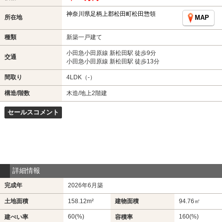
神奈川県足柄上郡松田町松田惣領
所在地
MAP
種類
新築一戸建て
小田急小田原線 新松田駅 徒歩9分
交通
小田急小田原線 新松田駅 徒歩13分
間取り
4LDK（-）
構造/階数
木造/地上2階建
セールスコメント
詳細情報
完成年
2026年6月築
土地面積
158.12m²
建物面積
94.76㎡
60(%)
160(%)
建ぺい率
容積率