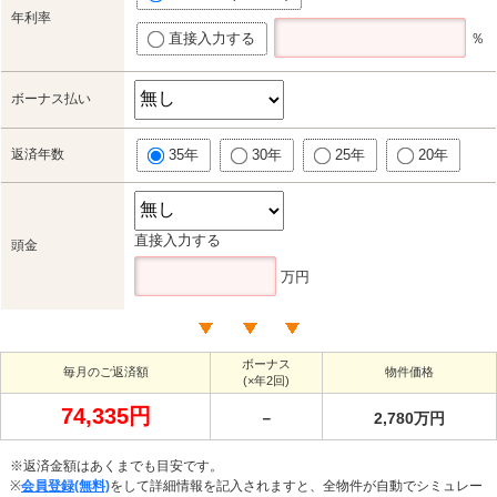
年利率
直接入力する
％
ボーナス払い
返済年数
35年
30年
25年
20年
直接入力する
頭金
万円
ボーナス
毎月のご返済額
物件価格
(×年2回)
74,335円
－
2,780万円
※返済金額はあくまでも目安です。
※
会員登録(無料)
をして詳細情報を記入されますと、全物件が自動でシミュレー