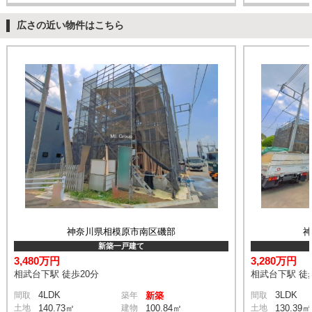
広さの近い物件はこちら
神奈川県相模原市南区磯部
新築一戸建て
3,480万円
3,280万円
相武台下駅 徒歩20分
相武台下駅 徒
4LDK
3LDK
間取
築年
新築
間取
土地
140.73㎡
建物
100.84㎡
土地
130.39㎡