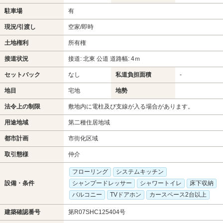
駐車場
有
現況/引渡し
空家/即時
土地権利
所有権
接道状況
接道: 北東 公道 道路幅: 4ｍ
セットバック
なし
私道負担面積
-
地目
宅地
地勢
法令上の制限
敷地内に電柱及び支線が入る場合があります。
用途地域
第二種住居地域
都市計画
市街化区域
取引態様
仲介
フローリング
システムキッチン
設備・条件
シャンプードレッサー
シャワートイレ
床下収納
バルコニー
TVドアホン
カースペース2台以上
建築確認番号
第R07SHC125404号