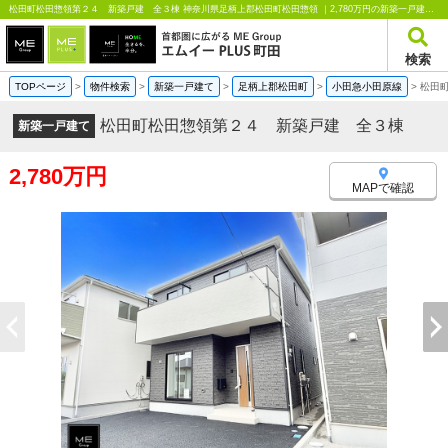
松田町松田惣領第２４ 新築戸建 全３棟 神奈川県足柄上郡松田町松田惣領 ｜2,780万円の新築一戸建て｜分譲住宅や新築物件｜エムイーPLUS町田
検索
TOPページ
>
物件検索
>
新築一戸建て
>
足柄上郡松田町
>
小田急小田原線
>
松田
松田町松田惣領第２４ 新築戸建 全３棟
新築一戸建て
2,780万円
MAPで確認