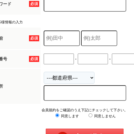
ワード
必須
客様情報の入力
前
必須
-
-
番号
必須
所
会員規約をご確認のうえ下記にチェックして下さい。
同意します
同意しません