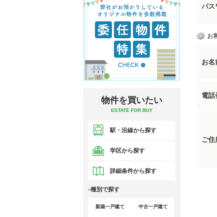
パス
お
お名
電話
物件を買いたい
ESTATE FOR BUY
駅・沿線から探す
ご住
学区から探す
詳細条件から探す
種別で探す
新築一戸建て
中古一戸建て