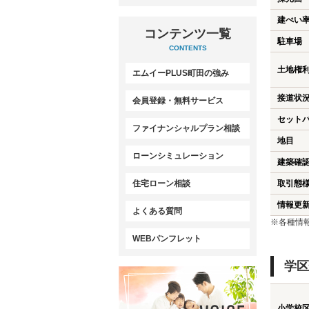
建ぺい
コンテンツ一覧
駐車場
CONTENTS
土地権
エムイーPLUS町田の強み
接道状
会員登録・無料サービス
セット
ファイナンシャルプラン相談
地目
ローンシミュレーション
建築確
住宅ローン相談
取引態
情報更
よくある質問
※各種情
WEBパンフレット
学区
小学校