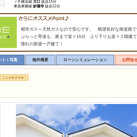
ＪＲ横浜線
大口
徒歩15分
東急東横線
妙蓮寺
徒歩22分
都市ガス＝天然ガスなので安心です。 眺望良好な南道路で
ぷらっと寄道も、家まで楽々15分 上り下りも楽々２階建て
憧れの新築一戸建て！
ト / 写真
物件概要
ローンシミュレーション
お問合