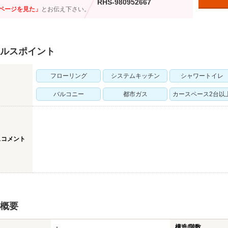
RHS-980952667
ページを見た」
とお伝え下さい。
ルスポイント
フローリング
システムキッチン
シャワートイレ
バルコニー
都市ガス
カースペース2台以
スコメント
概要
-
構造/階数