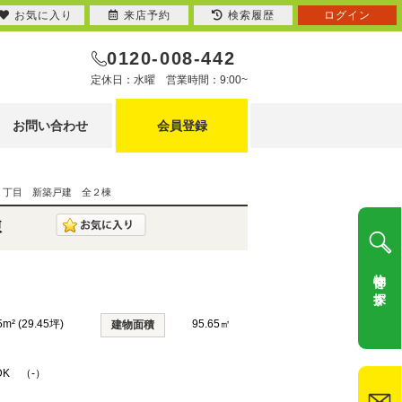
お気に入り
来店予約
検索履歴
ログイン
0120-008-442
定休日：水曜 営業時間：9:00~
お問い合わせ
会員登録
１丁目 新築戸建 全２棟
棟
物件を探す
5m² (29.45坪)
95.65㎡
建物面積
DK （-）