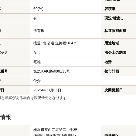
率
60(%)
容積率
有
現況/引渡し
利
所有権
私道負担面積
況
接道: 南 公道 道路幅: 6.4ｍ
用途地域
バック
なし
法令上の制限
宅地
地勢
認番号
第25KAK建確00133号
都市計画
様
仲介
新日
2026年08月05日
次回更新日
報と差異がある場合は現況優先となります
情報
横浜市立西寺尾第二小学校
区
(神奈川県横浜市神奈川区)
中学校区