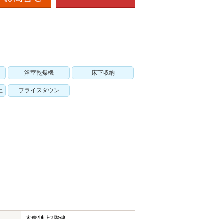
浴室乾燥機
床下収納
上
プライスダウン
木造/
地上2階建