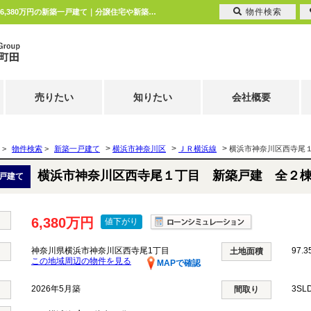
物件検索
横浜市神奈川区西寺尾１丁目 新築戸建 全２棟 神奈川県横浜市神奈川区西寺尾1丁目｜6,380万円の新築一戸建て｜分譲住宅や新築物件｜エムイーPLUS町田
売りたい
知りたい
会社概要
>
>
>
>
物件検索
>
新築一戸建て
横浜市神奈川区
ＪＲ横浜線
横浜市神奈川区西寺尾
横浜市神奈川区西寺尾１丁目 新築戸建 全２
戸建て
6,380万円
値下がり
神奈川県横浜市神奈川区西寺尾1丁目
97.3
土地面積
この地域周辺の物件を見る
MAPで確認
2026年5月築
3SL
間取り